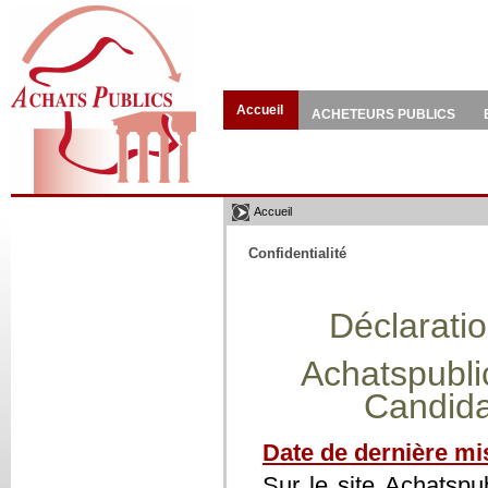
Accueil
ACHETEURS PUBLICS
Accueil
Confidentialité
Déclaration
Achatspubli
Candida
Date de dernière mi
Sur le site Achatspu