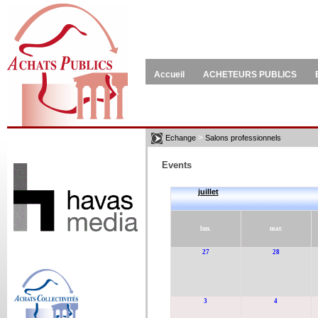
Accueil
ACHETEURS PUBLICS
>
Echange
Salons professionnels
Events
juillet
lun.
mar.
27
28
3
4