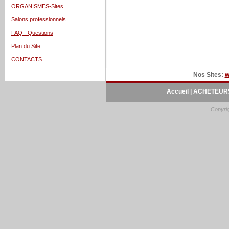
ORGANISMES-Sites
Salons professionnels
FAQ - Questions
Plan du Site
CONTACTS
Nos Sites:
w
Accueil
|
ACHETEURS
Copyrig